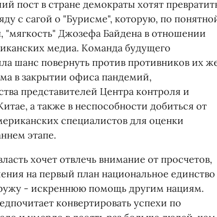
ий пост в стране демократы хотят превратит
ду с сагой о "Бурисме", которую, по понятно
, "мягкость" Джозефа Байдена в отношении
ликанских медиа. Команда будущего
яла шанс повернуть против противников их ж
ома в закрытии офиса пандемий,
тва представителей Центра контроля и
итае, а также в неспособности добиться от
американских специалистов для оценки
ннем этапе.
ласть хочет отвлечь внимание от просчетов,
ления на первый план национальное единство
наружу - искреннюю помощь другим нациям.
едпочитает конвертировать успехи по