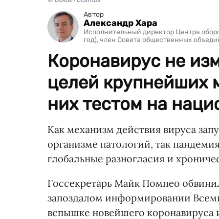
Автор
Александр Хара
Исполнительный директор Центра оборо
год), член Совета общественных объе
Коронавирус не из
целей крупнейших м
них тестом на нац
Как механизм действия вируса зап
организме патологий, так пандеми
глобальные разногласия и хрониче
Госсекретарь Майк Помпео обвини
запоздалом информировании Всеми
вспышке новейшего коронавируса