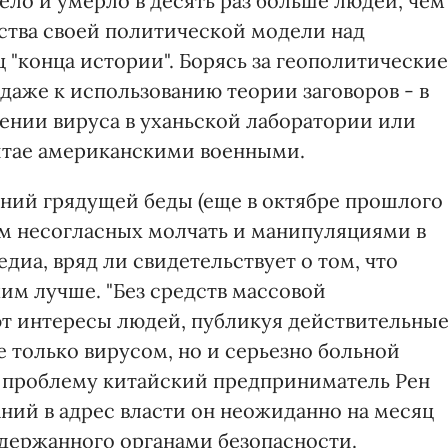
ло и умерло в десять раз больше людей, чем
ества своей политической модели над
 "конца истории". Борясь за геополитические
даже к использованию теории заговоров - в
лении вируса в уханьской лаборатории или
итае американскими военными.
ний грядущей беды (еще в октябре прошлого
м несогласных молчать и манипуляциями в
иа, вряд ли свидетельствует о том, что
м лучше. "Без средств массовой
т интересы людей, публикуя действительны
 только вирусом, но и серьезно больной
л проблему китайский предприниматель Рен
ний в адрес власти он неожиданно на месяц
задержанного органами безопасности.