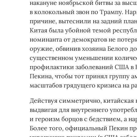
накануне ноябрьской битвы за высш
в колокольный звон по Трампу. Наря
причине, вытеснили на задний план
Китая была убойной темой респуб
номинанта от демократов не потер
оружие, обвинив хозяина Белого д
существенном уменьшении количес
профилактики заболеваний США в К
Пекина, чтобы тот принял группу 
масштабов грядущего кризиса на ра
Действуя симметрично, китайская в
выдвигая для внутреннего употреб
и героизм борцов с бедствием, а 
Более того, официальный Пекин пр