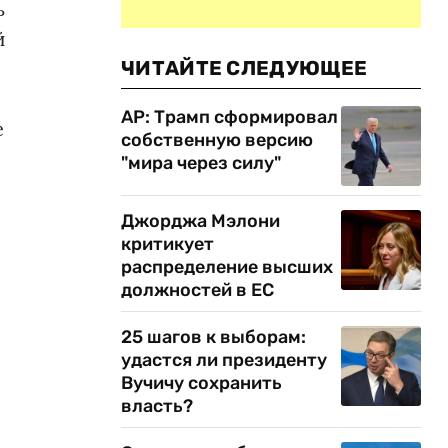
ь
й
ЧИТАЙТЕ СЛЕДУЮЩЕЕ
AP: Трамп сформировал
е
собственную версию
"мира через силу"
Джорджа Мэлони
критикует
распределение высших
должностей в ЕС
25 шагов к выборам:
удастся ли президенту
Вучичу сохранить
власть?