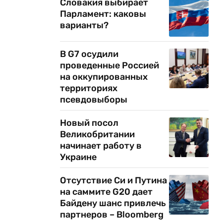
Словакия выбирает
Парламент: каковы
варианты?
В G7 осудили
проведенные Россией
на оккупированных
территориях
псевдовыборы
Новый посол
Великобритании
начинает работу в
Украине
е
Отсутствие Си и Путина
на саммите G20 дает
Байдену шанс привлечь
партнеров – Bloomberg