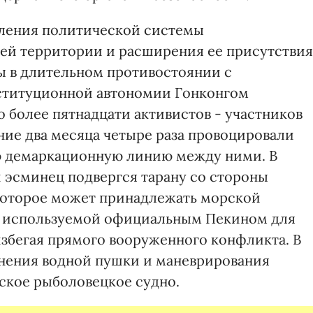
ления политической системы
оей территории и расширения ее присутствия
ы в длительном противостоянии с
нституционной автономии Гонконгом
 более пятнадцати активистов - участников
ние два месяца четыре раза провоцировали
ю демаркационную линию между ними. В
 эсминец подвергся тарану со стороны
 которое может принадлежать морской
"), используемой официальным Пекином для
збегая прямого вооруженного конфликта. В
нения водной пушки и маневрирования
мское рыболовецкое судно.