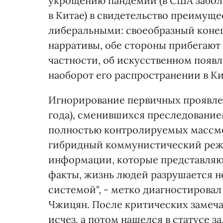
укрощению пандемии (в США заболе
в Китае) в свидетельство преимущ
либеральными: своеобразный конец
нарративы, обе стороны прибегают 
частности, об искусственном появ
наоборот его распространении в К
Игнорирование первичных проявле
года), сменившихся преследование
полностью контролируемых массмед
гибридный коммунистический режи
информации, которые представляю
факты, жизнь людей разрушается не
системой", - метко диагностирова
Чжицян. После критических замеча
исчез, а потом нашелся в статусе 