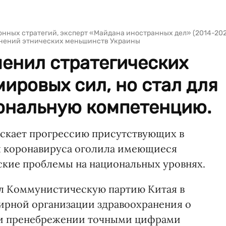
нных стратегий, эксперт «Майдана иностранных дел» (2014-20
динений этнических меньшинств Украины
менил стратегических
ировых сил, но стал для
иональную компетенцию.
ускает прогрессию присутствующих в
я коронавируса оголила имеющиеся
ские проблемы на национальных уровнях.
л Коммунистическую партию Китая в
рной организации здравоохранения о
 и пренебрежении точными цифрами