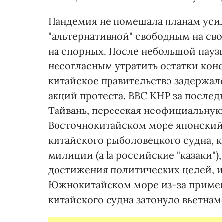
Пандемия не помешала планам уси
"альтернативной" свободным на св
на спорных. После небольшой пауз
несогласным утратить остатки ко
китайское правительство задержало
акций протеста. ВВС КНР за послед
Тайвань, пересекая неофициальну
Восточнокитайском море японский
китайского рыболовецкого судна,
милиции (a la российские "казаки
достижения политических целей, и
Южнокитайском море из-за приме
китайского судна затонуло вьетна