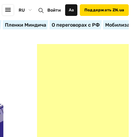
RU
Войти
Аа
Поддержать ZN.ua
Пленки Миндича
О переговорах с РФ
Мобилизация