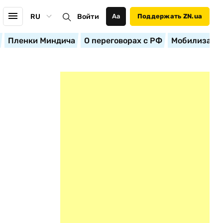
RU
Войти
Аа
Поддержать ZN.ua
Пленки Миндича
О переговорах с РФ
Мобилизация