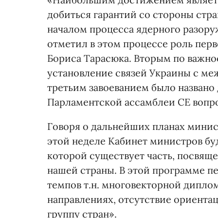
добиться гарантий со стороны стр
началом процесса ядерного разору
отметил в этом процессе роль пер
Бориса Тарасюка. Вторым по важн
установление связей Украины с м
третьим завоеванием было названо
Парламентской ассамблеи СЕ вопро
Говоря о дальнейших планах минис
этой неделе Кабинет министров буд
которой существует часть, посвящ
нашей страны. В этой программе п
темпов т.н. многовекторной диплом
направлениях, отсутствие ориентац
группу стран».