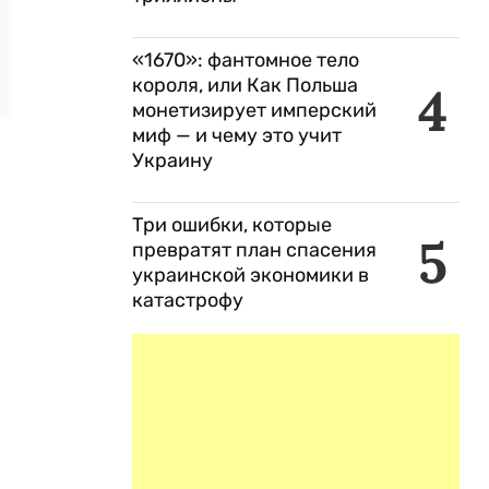
«1670»: фантомное тело
короля, или Как Польша
4
монетизирует имперский
миф — и чему это учит
Украину
Три ошибки, которые
5
превратят план спасения
украинской экономики в
катастрофу