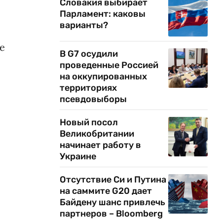
Словакия выбирает
Парламент: каковы
варианты?
е
В G7 осудили
проведенные Россией
на оккупированных
территориях
псевдовыборы
Новый посол
Великобритании
начинает работу в
Украине
Отсутствие Си и Путина
на саммите G20 дает
Байдену шанс привлечь
партнеров – Bloomberg