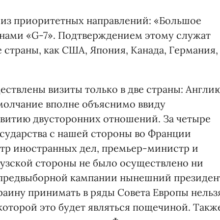
о из приоритетных направлений: «Большое
анами «G-7». Подтверждением этому служат
 страны, как США, Япония, Канада, Германия,
ствлены визиты только в две страны: Англи
молчание вполне объяснимо ввиду
звитию двусторонних отношений. За четыре
осударства с нашей стороны во Франции
тр иностранных дел, премьер-министр и
цузской стороны не было осуществлено ни
я предвыборной кампании нынешний президен
раину принимать в ряды Совета Европы нельз
которой это будет являться пощечиной. Такж