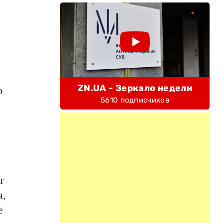
ZN.UA - Зеркало недели
ю
5610 подписчиков
т
я,
е