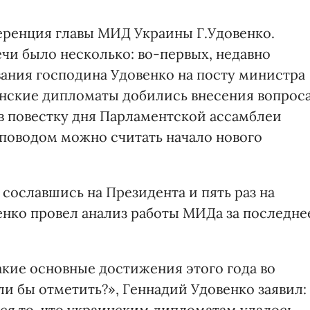
еренция главы МИД Украины Г.Удовенко.
чи было несколько: во-первых, недавно
ания господина Удовенко на посту министра
инские дипломаты добились внесения вопрос
 в повестку дня Парламентской ассамблеи
 поводом можно считать начало нового
з сославшись на Президента и пять раз на
нко провел анализ работы МИДа за последне
акие основные достижения этого года во
и бы отметить?», Геннадий Удовенко заявил:
я то, что украинским дипломатам удалось