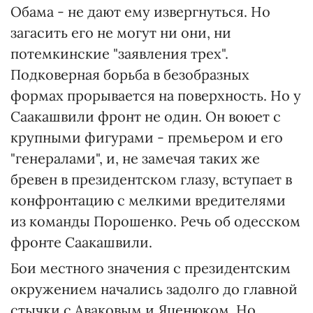
Обама - не дают ему извергнуться. Но
загасить его не могут ни они, ни
потемкинские "заявления трех".
Подковерная борьба в безобразных
формах прорывается на поверхность. Но у
Саакашвили фронт не один. Он воюет с
крупными фигурами - премьером и его
"генералами", и, не замечая таких же
бревен в президентском глазу, вступает в
конфронтацию с мелкими вредителями
из команды Порошенко. Речь об одесском
фронте Саакашвили.
Бои местного значения с президентским
окружением начались задолго до главной
стычки с Аваковым и Яценюком. Но