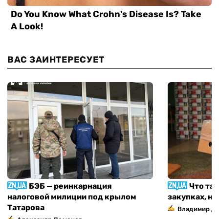
ВАС ЗАИНТЕРЕСУЕТ
БЭБ — реинкарнация
Что та
налоговой милиции под крылом
закупках, н
Татарова
Владимир Д