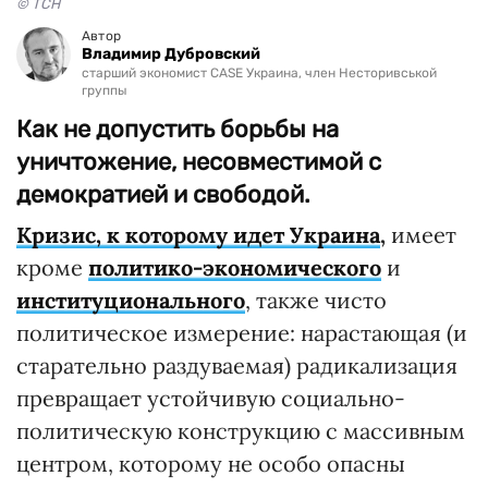
© ТСН
Автор
Владимир Дубровский
старший экономист CASE Украина, член Несторивськой
группы
Как не допустить борьбы на
уничтожение, несовместимой с
демократией и свободой.
Кризис, к которому идет Украина
,
имеет
кроме
политико-экономического
и
институционального
, также чисто
политическое измерение: нарастающая (и
старательно раздуваемая) радикализация
превращает устойчивую социально-
политическую конструкцию с массивным
центром, которому не особо опасны