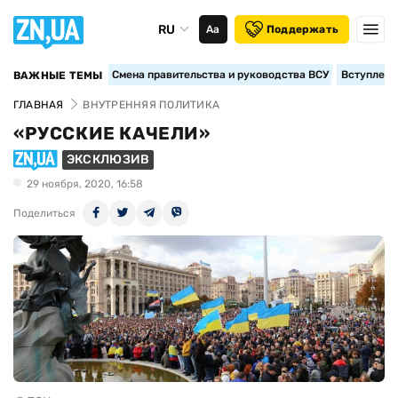
RU
Аа
Поддержать
Смена правительства и руководства ВСУ
Вступление
ВАЖНЫЕ ТЕМЫ
ГЛАВНАЯ
ВНУТРЕННЯЯ ПОЛИТИКА
«РУССКИЕ КАЧЕЛИ»
ЭКСКЛЮЗИВ
29 ноября, 2020, 16:58
Поделиться