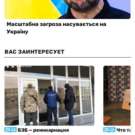
ВАС ЗАИНТЕРЕСУЕТ
БЭБ — реинкарнация
Что та