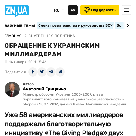
RU
Аа
Поддержать
Смена правительства и руководства ВСУ
Вступление
ВАЖНЫЕ ТЕМЫ
ГЛАВНАЯ
ВНУТРЕННЯЯ ПОЛИТИКА
ОБРАЩЕНИЕ К УКРАИНСКИМ
МИЛЛИАРДЕРАМ
14 января, 2011, 15:46
Поделиться
Автор
Анатолий Гриценко
Министр обороны Украины 2005-2007, глава
парламентского Комитета национальной безопасности и
обороны 2007-2012, доцент Киево-Могилянской академии.
Уже 58 американских миллиардеров
поддержали благотворительную
инициативу «The Giving Pledge» двух