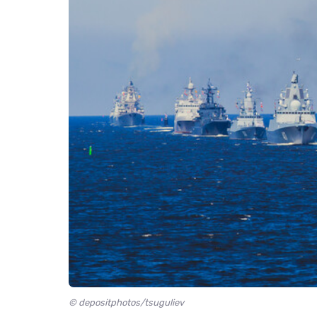
© depositphotos/tsuguliev