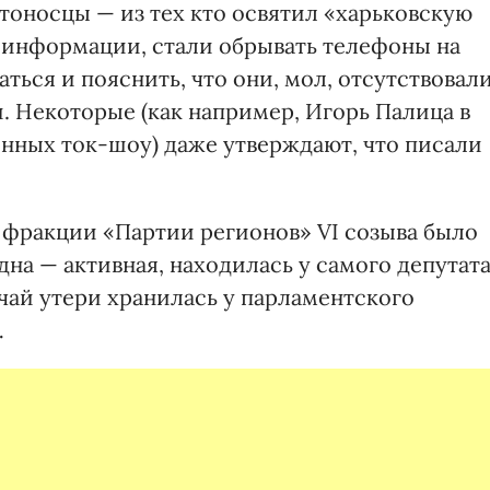
оносцы — из тех кто освятил «харьковскую
й информации, стали обрывать телефоны на
ться и пояснить, что они, мол, отсутствовал
и. Некоторые (как например, Игорь Палица в
нных ток-шоу) даже утверждают, что писали
 фракции «Партии регионов» VI созыва было
дна — активная, находилась у самого депутата
учай утери хранилась у парламентского
…