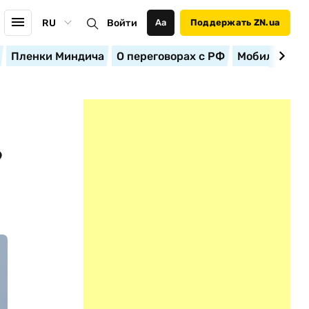
RU
Войти
Аа
Поддержать ZN.ua
Пленки Миндича
О переговорах с РФ
Мобилизация
?