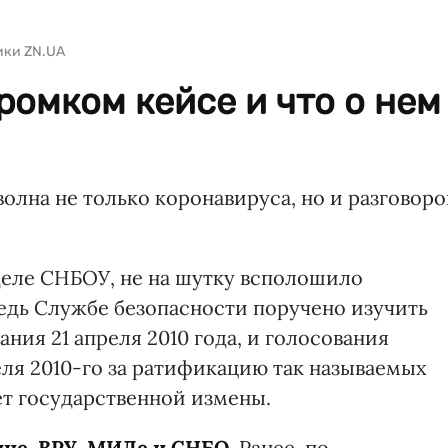
ики ZN.UA
ромком кейсе и что о нем
волна не только коронавируса, но и разговоро
деле СНБОУ, не на шутку всполошило
 ведь Службе безопасности поручено изучить
ния 21 апреля 2010 года, и голосования
еля 2010-го за ратификацию так называемых
т государственной измены.
ине, ВРУ, МИДе и СНБО.
Ранее, по