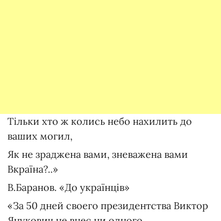
Тільки хто ж колись небо нахилить до
ваших могил,
Як не зраджена вами, зневажена вами
Вкраїна?..»
В.Баранов. «До українців»
«За 50 дней своего президентства Виктор
Янукович не внес ни одного