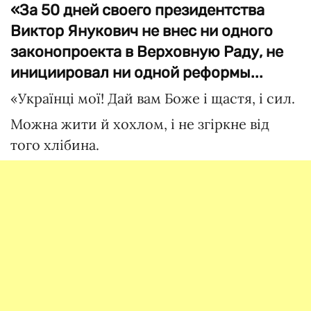
«За 50 дней своего президентства
Виктор Янукович не внес ни одного
законопроекта в Верховную Раду, не
инициировал ни одной реформы...
«Українці мої! Дай вам Боже і щастя, і сил.
Можна жити й хохлом, і не згіркне від
того хлібина.