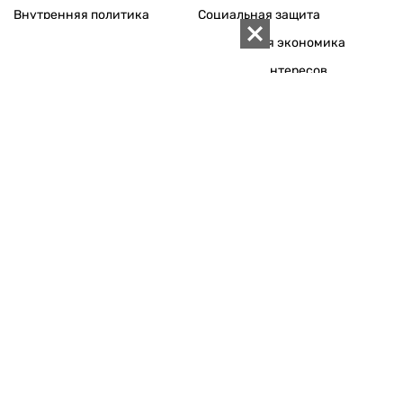
Внутренняя политика
Социальная защита
Международная политика
Зарубежная экономика
Макроуровень
Конфликт интересов
Энергорынок
Экономическая
безопасность
Приватизация
Персоналии
Экономика регионов
Социум
Наука
История
Технологии
Круг семьи
Среда обитания
Туризм
Церковь
Собственность
Культура
Использование материалов «ZN.UA» разрешается при
условии ссылки на «ZN.UA».
Для интернет-изданий обязательна прямая, открытая для