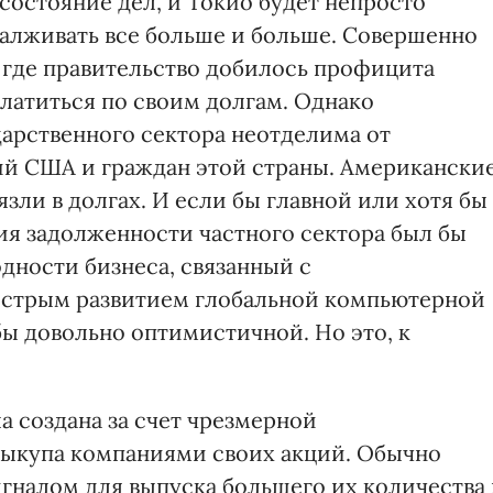
состояние дел, и Токио будет непросто
алживать все больше и больше. Совершенно
 где правительство добилось профицита
латиться по своим долгам. Однако
арственного сектора неотделима от
ий США и граждан этой страны. Американски
зли в долгах. И если бы главной или хотя бы
ия задолженности частного сектора был бы
дности бизнеса, связанный с
стрым развитием глобальной компьютерной
 бы довольно оптимистичной. Но это, к
а создана за счет чрезмерной
выкупа компаниями своих акций. Обычно
гналом для выпуска большего их количества