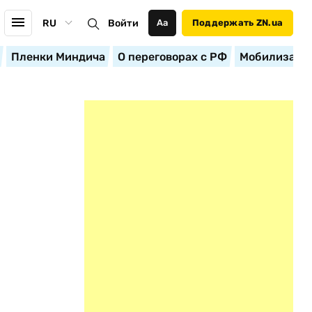
RU
Войти
Аа
Поддержать ZN.ua
Пленки Миндича
О переговорах с РФ
Мобилизация