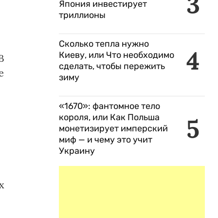
3
Япония инвестирует
триллионы
Сколько тепла нужно
4
Киеву, или Что необходимо
В
сделать, чтобы пережить
е
зиму
«1670»: фантомное тело
короля, или Как Польша
5
монетизирует имперский
миф — и чему это учит
Украину
х