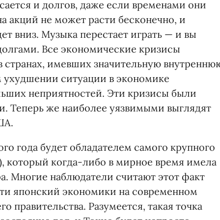
асается и долгов, даже если временами они
а акций не может расти бесконечно, и
дет вниз. Музыка перестает играть — и вы
 долгами. Все экономические кризисы
в странах, имевших значительную внутренню
м ухудшении ситуации в экономике
льших неприятностей. Эти кризисы были
и. Теперь же наиболее уязвимыми выглядят
ША.
ого года будет обладателем самого крупного
), который когда-либо в мирное время имела
ра. Многие наблюдатели считают этот факт
сти японский экономики на современном
о правительства. Разумеется, такая точка