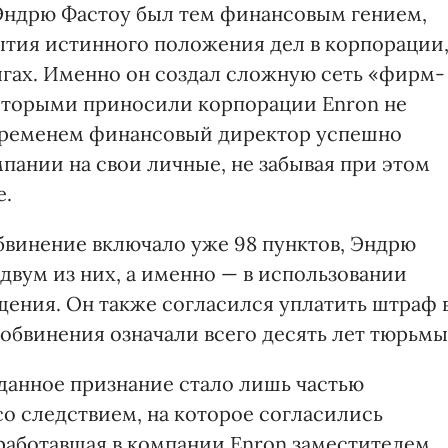
Эндрю Фастоу был тем финансовым гением,
тия истинного положения дел в корпорации
гах. Именно он создал сложную сеть «фирм-
которыми приносили корпорации Enron не
временем финансовый директор успешно
пании на свои личные, не забывая при этом
е.
а обвинение включало уже 98 пунктов, Эндрю
двум из них, а именно — в использовании
щения. Он также согласился уплатить штраф 
 обвинения означали всего десять лет тюрьмы
 данное признание стало лишь частью
со следствием, на которое согласились
 работавшая в компании Enron заместителем