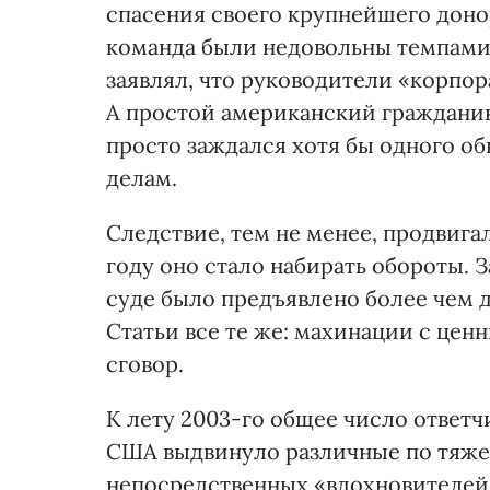
спасения своего крупнейшего донора
команда были недовольны темпами
заявлял, что руководители «корпо
А простой американский гражданин
просто заждался хотя бы одного о
делам.
Следствие, тем не менее, продвига
году оно стало набирать обороты. 
суде было предъявлено более чем 
Статьи все те же: махинации с це
сговор.
К лету 2003-го общее число ответ
США выдвинуло различные по тяжес
непосредственных «вдохновителей