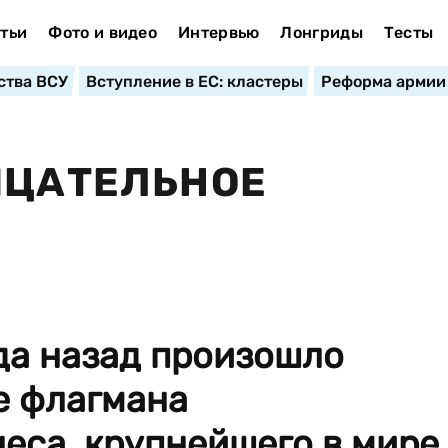
тьи
Фото и видео
Интервью
Лонгриды
Тесты
ства ВСУ
Вступление в ЕС: кластеры
Реформа армии
ИЦАТЕЛЬНОЕ
да назад произошло
е флагмана
еса, крупнейшего в мире