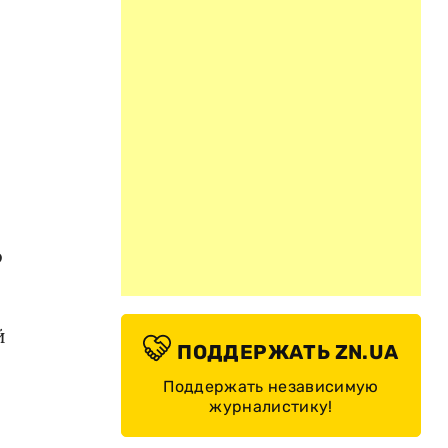
о
й
ПОДДЕРЖАТЬ ZN.UA
Поддержать независимую
журналистику!