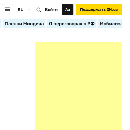
RU
Войти
Аа
Поддержать ZN.ua
Пленки Миндича
О переговорах с РФ
Мобилизация