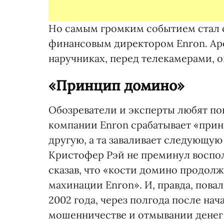
Но самым громким событием стал 
финансовым директором Enron. Аре
наручниках, перед телекамерами, он
«Принцип домино»
Обозреватели и эксперты любят по
компании Enron срабатывает «принц
другую, а та заваливает следующую
Кристофер Рэй не преминул воспо
сказав, что «кости домино продолж
махинации Enron». И, правда, повал
2002 года, через полгода после нач
мошенничестве и отмывании денег