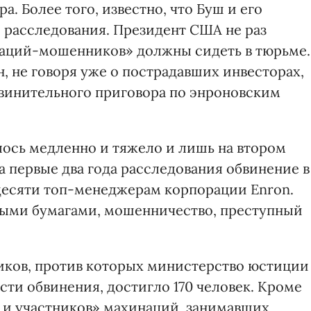
. Более того, известно, что Буш и его
 расследования. Президент США не раз
раций-мошенников» должны сидеть в тюрьме.
, не говоря уже о пострадавших инвесторах,
бвинительного приговора по энроновским
лось медленно и тяжело и лишь на втором
За первые два года расследования обвинение в
десяти топ-менеджерам корпорации Enron.
нными бумагами, мошенничество, преступный
чиков, против которых министерство юстиции
ти обвинения, достигло 170 человек. Кроме
 и участников» махинаций, занимавших