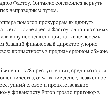
ндрю Фастоу. Он также согласился вернуть
итых неправедным путем.
Коппера помогли прокурорам выдвинуть
ать его. После ареста Фастоу, одной из самых
свою вину поспешили признать еще восемь
ам бывший финансовый директор упорно
л свою причастность в преднамеренном обмане
винения в 78 преступлениях, среди которых
ошенничества, отмывание денег, незаконное
преступный сговор и препятствование
ному финансисту Enron грозил приговор в