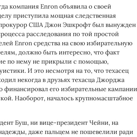
огда компания Enron объявила о своей
делу приступила мощная следственная
ый прокурор США Джон Эшкрофт был вынужден
процесса расследования по той простой
елей Enron средства на свою избирательную
елям, должно быть интересно, что факт
вие по нему не прикрыли с помощью,
истики. И это несмотря на то, что техасец
 ходил некогда в друзьях техасца Джорджа
о финансировал его избирательные кампани
ской. Наоборот, началось крупномасштабное
идент Буш, ни вице-президент Чейни, на
надежды, даже пальцем не пошевелили ради