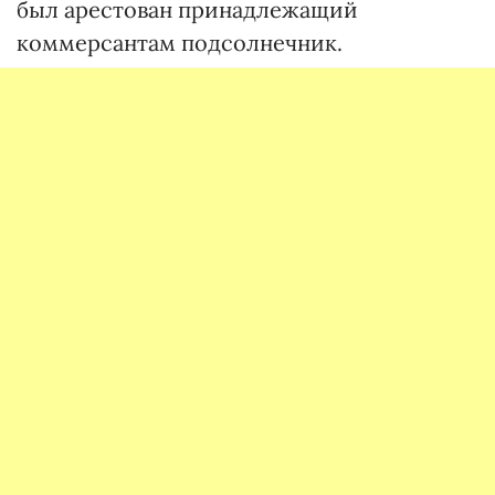
был арестован принадлежащий
коммерсантам подсолнечник.