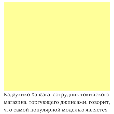
Кадзухико Ханзава, сотрудник токийского
магазина, торгующего джинсами, говорит,
что самой популярной моделью является