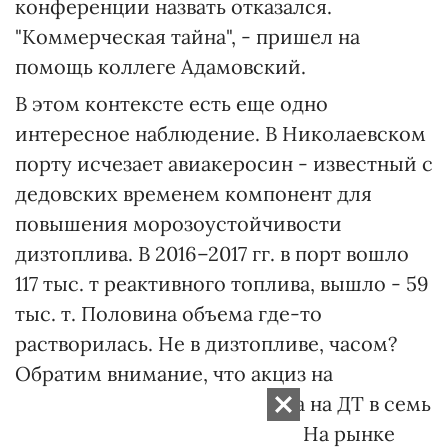
конференции назвать отказался.
"Коммерческая тайна", - пришел на
помощь коллеге Адамовский.
В этом контексте есть еще одно
интересное наблюдение. В Николаевском
порту исчезает авиакеросин - известный с
дедовских временем компонент для
повышения морозоустойчивости
дизтоплива. В 2016–2017 гг. в порт вошло
117 тыс. т реактивного топлива, вышло - 59
тыс. т. Половина объема где-то
растворилась. Не в дизтопливе, часом?
Обратим внимание, что акциз на
авиатопливо 21 евро/1000 л, а на ДТ в семь
раз выше - 139,5 евро/1000 л. На рынке