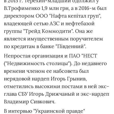
в 2015 г. Терехин-младший одолжил у
В.Трофименко 1,9 млн грн, а в 2016-м был
директором ООО "Нафта кепітал груп",
владеющей сетью АЗС и нефтебазой
группы "Трейд Коммодити". Она же
является имущественным поручителем
по кредитам в банке "Південний".
Непростая организация и ПАО "НЕСТ
("Недвижимость столицы"). До недавнего
времени членом ее набсовета был
нерядовой нардеп Игорь Грынив,
отметились высокими постами в ней экс-
глава СБУ Игорь Дрижчаный и экс-нардеп
Владимир Сивкович.
В интервью "Украинской правде"