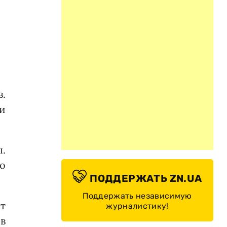
.
и
.
о
ПОДДЕРЖАТЬ ZN.UA
Поддержать независимую
ет
журналистику!
 в