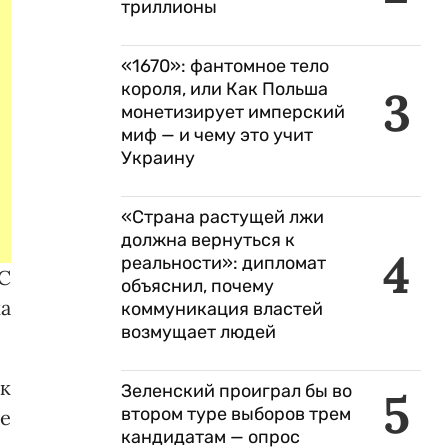
триллионы
«1670»: фантомное тело
короля, или Как Польша
3
монетизирует имперский
миф — и чему это учит
Украину
«Страна растущей лжи
должна вернуться к
4
реальности»: дипломат
 С
объяснил, почему
ка
коммуникация властей
возмущает людей
к
Зеленский проиграл бы во
5
втором туре выборов трем
же
кандидатам — опрос