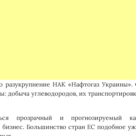
о разукрупнение НАК «Наф­то­газ Украины».
ты: добыча углеводородов, их транспортиров
ться прозрачный и прогнозируемый ка
 бизнес. Большинство стран ЕС подобное у
пыт.