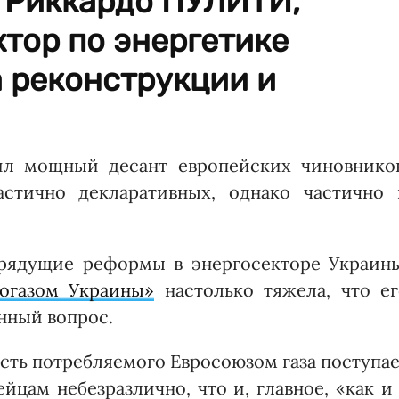
 Рик­кардо ПУЛИТИ,
тор по энергетике
 реконструкции и
ил мощный десант европейских чиновников
астично декларативных, однако частично 
грядущие реформы в энергосекторе Украины
огазом Украины»
настолько тяжела, что ег
нный вопрос.
асть потребляемого Евросоюзом газа поступа
йцам небезразлично, что и, главное, «как и