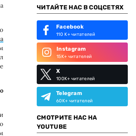
а
ЧИТАЙТЕ НАС В СОЦСЕТЯХ
Facebook
о
110 K+ читателей
а
ым
Instagram
л
15K+ читателей
е
X
100K+ читателей
о
Telegram
60K+ читателей
и
СМОТРИТЕ НАС НА
о
YOUTUBE
м