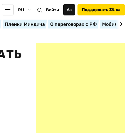
RU
Войти
Аа
Поддержать ZN.ua
Пленки Миндича
О переговорах с РФ
Мобилизация
АТЬ