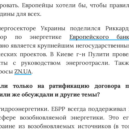
ровать. Европейцы хотели бы, чтобы правил
дины для всех.
ргосекторе Украины поделился Рик­кард
ктор по энергетике
Европейского банк
давно является крупнейшим негосударственн
еских проектов. В Киеве г-н Пулити прове
ты с руководством энергоотрасли. Такж
просы
ZN.UA
.
али только на ратификацию договора п
 или же обсуждали и другие темы?
гидроэнергетики. ЕБРР всегда поддерживал 
сфере возобновляемой энергетики. Это ег
краине из возобновляемых источников (в то