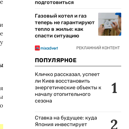
е
подготовиться
Газовый котел и газ
теперь не гарантируют
и
тепло в жилье: как
е
спасти ситуацию
ту
ПОПУЛЯРНОЕ
ны
Кличко рассказал, успеет
ли Киев восстановить
1
я
энергетические объекты к
началу отопительного
ы
сезона
о
Ставка на будущее: куда
2
Япония инвестирует