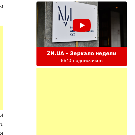
ы
ZN.UA - Зеркало недели
5610 подписчиков
ы
ит
я