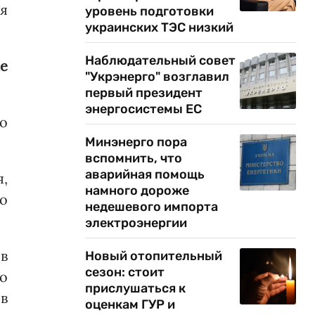
ся
уровень подготовки
украинских ТЭС низкий
Наблюдательный совет
е
"Укрэнерго" возглавил
первый президент
энергосистемы ЕС
о
Минэнерго пора
вспомнить, что
аварийная помощь
я,
намного дороже
о
недешевого импорта
электроэнергии
 в
Новый отопительный
сезон: стоит
го
прислушаться к
в
оценкам ГУР и