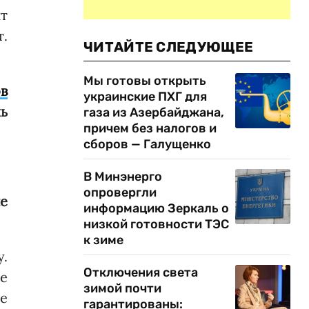
т
.
ЧИТАЙТЕ СЛЕДУЮЩЕЕ
Мы готовы открыть
в
украинские ПХГ для
чь
газа из Азербайджана,
причем без налогов и
сборов — Галущенко
В Минэнерго
опровергли
е
информацию Зеркаль о
низкой готовности ТЭС
к зиме
у.
Отключения света
ые
зимой почти
е
гарантированы: