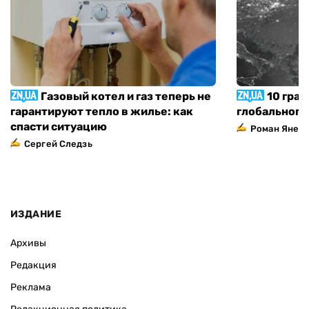
Газовый котел и газ теперь не
10 град
гарантируют тепло в жилье: как
глобального
спасти ситуацию
Роман Янен
Сергей Следзь
ИЗДАНИЕ
Архивы
Редакция
Реклама