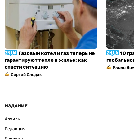
Газовый котел и газ теперь не
10 град
гарантируют тепло в жилье: как
глобального
спасти ситуацию
Роман Янен
Сергей Следзь
ИЗДАНИЕ
Архивы
Редакция
Реклама