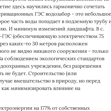
етие здесь научились гармонично сочетать
еривационных ГЭС водозабор - это небольшо
рое часть воды попадает в подземную трубу 
нию. И минимум изменений ландшафта. В с.
-ГЭС (обеспечивающую электричеством 75
ерез каких-то 30 метров расположен
рого не видно никакого сооружения - только
 За соблюдением экологических стандартов
одоохранных учреждения, без разрешения
ть не будет. Строительство (или
лучае вмешательство в природу, но перед
, как минимизировать влияние на
ектроэнергии на 177% от собственных