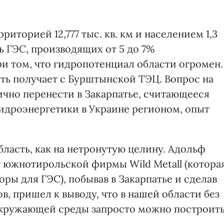
рриторией 12,777 тыс. кв. км и населением 1,3
ь ГЭС, производящих от 5 до 7%
и том, что гидропотенциал области огромен.
ть получает с Бурштынской ТЭЦ. Вопрос на
ично перенести в Закарпатье, считающееся
идроэнергетики в Украине регионом, опыт
ласть, как на нетронутую целину. Адольф
т южнотирольской фирмы Wild Metall (котора
оры для ГЭС), побывав в Закарпатье и сделав
в, пришел к выводу, что в нашей области без
 окружающей среды запросто можно построит