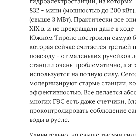
гидроэлектростанций, из которых
832 - мини (мощностью до 200 кВт), 
(свыше 3 МВт). Практически все они
XIX в. и не прекращали даже в ход
Южном Тироле построили самую б
которая сейчас считается третьей 
повсюду - от маленьких ручейков д
станции очень проблематично, а эт
используется на полную силу. Сего
модернизируют старые станции, ко
эффективностью. Все делается абс
многих ГЭС есть даже счетчики, 
проконтролировать соблюдение са
воды в русле.
Удивительно, но свыше тысячи ги