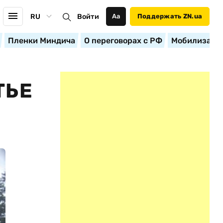
RU
Войти
Аа
Поддержать ZN.ua
Пленки Миндича
О переговорах с РФ
Мобилизация
ТЬЕ