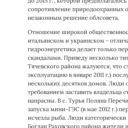
до 2015 г.", которой предполагалос
сопротивление природоохранных ор
незаконным решение облсовета.
Отношение широкой общественности
итальянском и украинском - отлича
гидроэнергетика делает только п
скандалами. Приведу несколько ти
Тячевского района жалуются, что с
эксплуатацию в январе 2011 г.) по
нескольких десятков домов. Люди 
требованием заставить владельца с
напрасны. В с. Турья Поляна Переч
запуска мини-ГЭС (в мае 2012 г.) п
исчезла рыба. Люди категорически 
Богдан Раховского района жители 