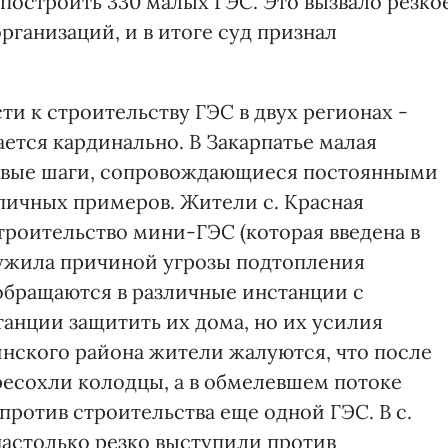
ь построить 330 малых ГЭС. Это вызвало резко
ганизаций, и в итоге суд признал
 к строительству ГЭС в двух регионах -
ется кардинально. В Закарпатье малая
ервые шаги, сопровождающиеся постоянными
пичных примеров. Жители с. Красная
троительство мини-ГЭС (которая введена в
служила причиной угрозы подтопления
обращаются в различные инстанции с
танции защитить их дома, но их усилия
инского района жители жалуются, что после
ересохли колодцы, а в обмелевшем потоке
против строительства еще одной ГЭС. В с.
настолько резко выступили против