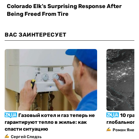
ВАС ЗАИНТЕРЕСУЕТ
Газовый котел и газ теперь не
10 град
гарантируют тепло в жилье: как
глобального
спасти ситуацию
Роман Янен
Сергей Следзь