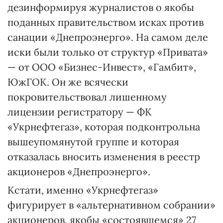
дезинформируя журналистов о якобы
поданных правительством исках против
санации «Днепроэнерго». На самом деле
иски были только от структур «Привата»
— от ООО «Бизнес-Инвест», «Гамбит»,
ЮжГОК. Он же всячески
покровительствовал лишенному
лицензии регистратору — ФК
«Укрнефтегаз», которая подконтрольна
вышеупомянутой группе и которая
отказалась вносить изменения в реестр
акционеров «Днепро­энерго».
Кстати, именно «Укрнефте­газ»
фигурирует в «альтернативном собрании»
акционеров, якобы «состоявшемся» 27