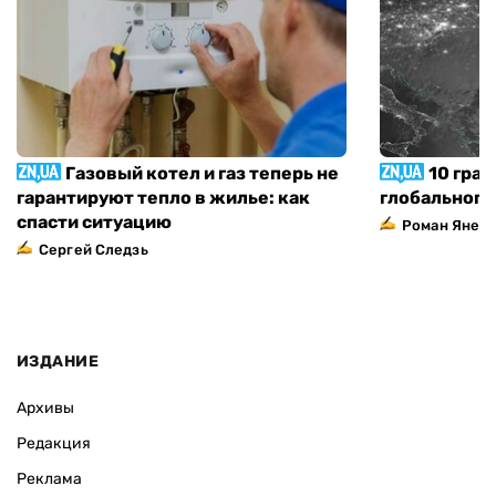
Газовый котел и газ теперь не
10 град
гарантируют тепло в жилье: как
глобального
спасти ситуацию
Роман Янен
Сергей Следзь
ИЗДАНИЕ
Архивы
Редакция
Реклама