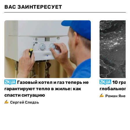
ВАС ЗАИНТЕРЕСУЕТ
Газовый котел и газ теперь не
10 град
гарантируют тепло в жилье: как
глобального
спасти ситуацию
Роман Янен
Сергей Следзь