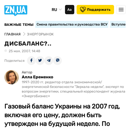
RU
Аа
Поддержать
Смена правительства и руководства ВСУ
Вступление
ВАЖНЫЕ ТЕМЫ
ГЛАВНАЯ
ЭНЕРГОРЫНОК
ДИСБАЛАНС?..
25 мая, 2007, 14:48
Поделиться
Автор
Алла Еременко
1997-2020 гг. редактор отдела экономической/
энергетической безопасности "Зеркала недели", эксперт по
вопросам энергетики, специальный корреспондент журнала
«ЭнергоБизнес»
Газовый баланс Украины на 2007 год,
включая его цену, должен быть
утвержден на будущей неделе. По