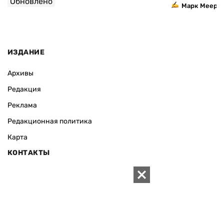
Обновлено
Марк Мееро
ИЗДАНИЕ
Архивы
Редакция
Реклама
Редакционная политика
Карта
КОНТАКТЫ
01010 Киев, ул. Князей Острожских, 19/1
Телефон редакции:
+380 (44) 280-04-85
Электронная почта редакции:
zn94@ukr.net