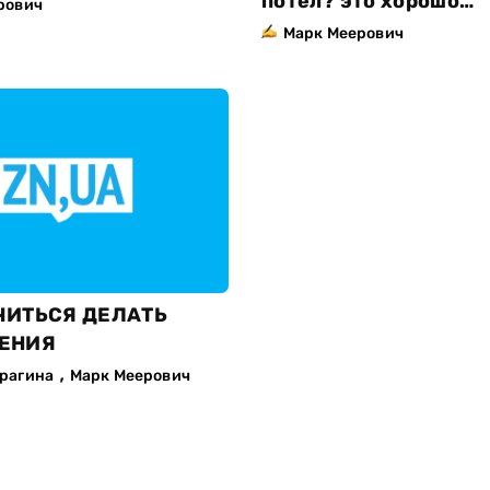
потел? это хорошо…
рович
Марк Меерович
ЧИТЬСЯ ДЕЛАТЬ
ЕНИЯ
,
рагина
Марк Меерович