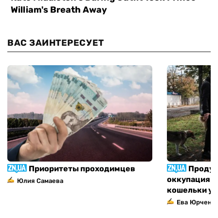
ВАС ЗАИНТЕРЕСУЕТ
Приоритеты проходимцев
Продук
оккупация п
Юлия Самаева
кошельки у
Ева Юрченк