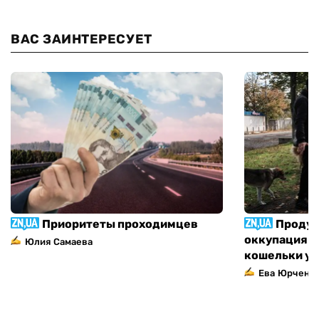
ВАС ЗАИНТЕРЕСУЕТ
Приоритеты проходимцев
Продук
оккупация п
Юлия Самаева
кошельки у
Ева Юрченк