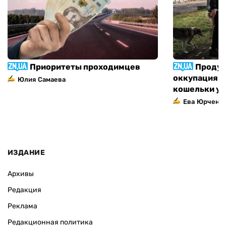
Приоритеты проходимцев
Продук
оккупация п
Юлия Самаева
кошельки у
Ева Юрченк
ИЗДАНИЕ
Архивы
Редакция
Реклама
Редакционная политика