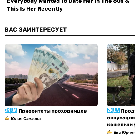
ВАС ЗАИНТЕРЕСУЕТ
Приоритеты проходимцев
Продук
оккупация п
Юлия Самаева
кошельки у
Ева Юрченк