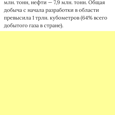
млн. тонн, нефти — 7,9 млн. тонн. Общая
добыча с начала разработки в области
превысила 1 трлн. кубометров (64% всего
добытого газа в стране).