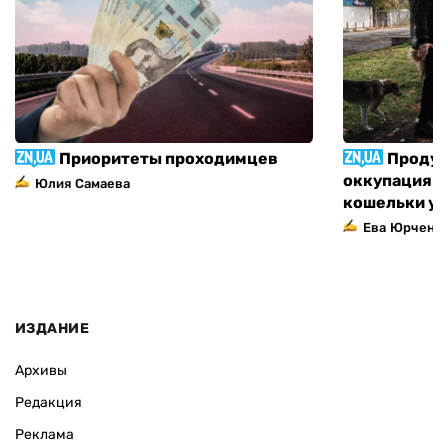
Приоритеты проходимцев
Продук
оккупация п
Юлия Самаева
кошельки у
Ева Юрченк
ИЗДАНИЕ
Архивы
Редакция
Реклама