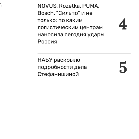
,
NOVUS, Rozetka, PUMA,
Bosch, "Сильпо" и не
4
только: по каким
логистическим центрам
наносила сегодня удары
Россия
НАБУ раскрыло
5
подробности дела
Стефанишиной
а