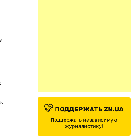
м
з
ак
ПОДДЕРЖАТЬ ZN.UA
Поддержать независимую
журналистику!