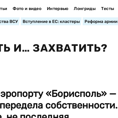
тьи
Фото и видео
Интервью
Лонгриды
Тесты
ства ВСУ
Вступление в ЕС: кластеры
Реформа армии
ТЬ И… ЗАХВАТИТЬ?
эропорту «Борисполь» —
передела собственности.
, не последняя...