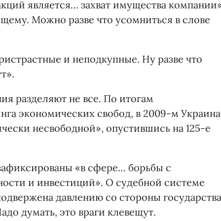
кций является… захват имущества компании»
щему. Можно разве что усомниться в слове
пристрастные и неподкупные. Ну разве что
т».
ния разделяют не все. По итогам
га экономических свобод, в 2009-м Украина
ически несвободной», опустившись на 125-е
зафиксированы «в сфере… борьбы с
ности и инвестиций». О судебной системе
«подвержена давлению со стороны государств
адо думать, это враги клевещут.