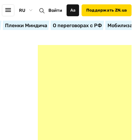
RU
Войти
Аа
Поддержать ZN.ua
Пленки Миндича
О переговорах с РФ
Мобилизация