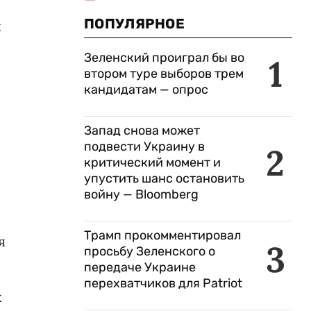
ПОПУЛЯРНОЕ
х
Зеленский проиграл бы во
1
втором туре выборов трем
кандидатам — опрос
Запад снова может
подвести Украину в
2
критический момент и
упустить шанс остановить
войну — Bloomberg
Трамп прокомментировал
я
3
просьбу Зеленского о
передаче Украине
перехватчиков для Patriot
х