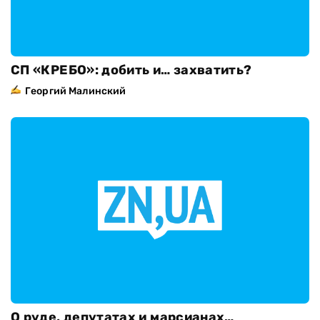
СП «КРЕБО»: добить и… захватить?
Георгий Малинский
О руде, депутатах и марсианах…