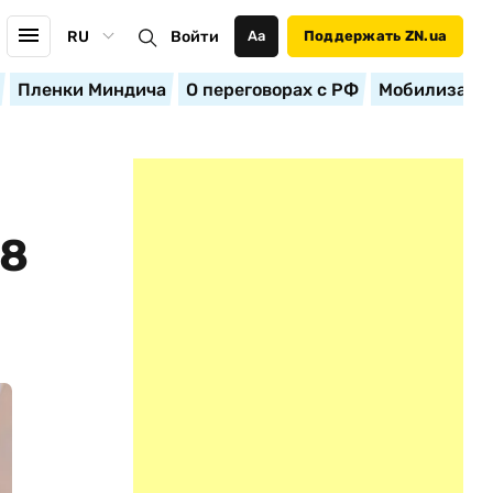
RU
Войти
Аа
Поддержать ZN.ua
Пленки Миндича
О переговорах с РФ
Мобилизация
8