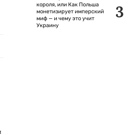
короля, или Как Польша
3
монетизирует имперский
миф — и чему это учит
Украину
и