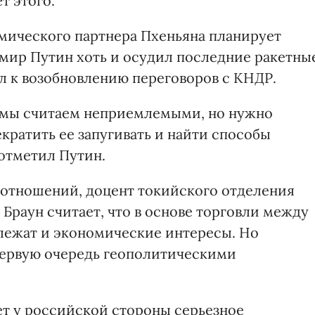
т этого.
омического партнера Пхеньяна планирует
имир Путин хоть и осудил последние ракетны
л к возобновлению переговоров с КНДР.
я мы считаем неприемлемыми, но нужно
екратить ее запугивать и найти способы
 отметил Путин.
 отношений, доцент токийского отделения
Браун считает, что в основе торговли между
лежат и экономические интересы. Но
первую очередь геополитическими
т у российской стороны серьезное