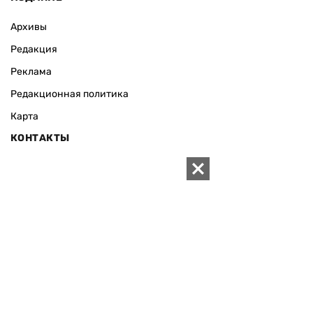
Архивы
Редакция
Реклама
Редакционная политика
Карта
КОНТАКТЫ
01010 Киев, ул. Князей Острожских, 19/1
Телефон редакции:
+380 (44) 280-04-85
Электронная почта редакции:
zn94@ukr.net
Электронная почта службы новостей:
editor@zn.ua
СОЦСЕТИ