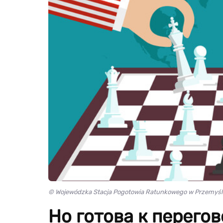
© Wojewódzka Stacja Pogotowia Ratunkowego w Przemyś
Но готова к перего