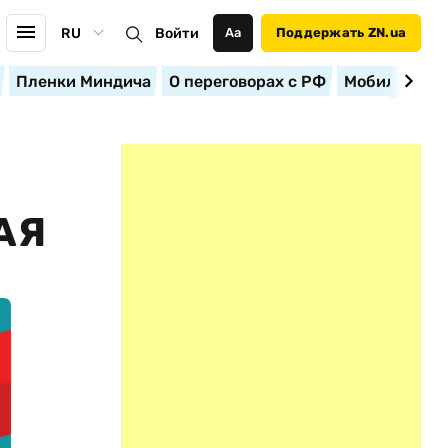
RU
Войти
Аа
Поддержать ZN.ua
Пленки Миндича
О переговорах с РФ
Мобилизация
АЯ