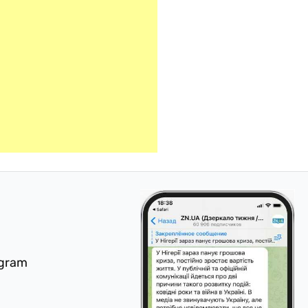
egram