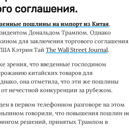
го соглашения.
енные пошлины на импорт из Китая
,
езидентом Дональдом Трампом. Однако
екином для заключения торгового соглашения
 США Кэтрин Тай
The Wall Street Journal
.
чке зрения, что введенные господином
рожанию китайских товаров для
днако, она отметила, что эти же пошлины
от нечестной конкуренции за рубежом.
ден в первом телефонном разговоре на этом
иньпином говорили, что повышения пошлин н
орингом решений, принятых Трампом в