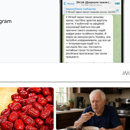
egram