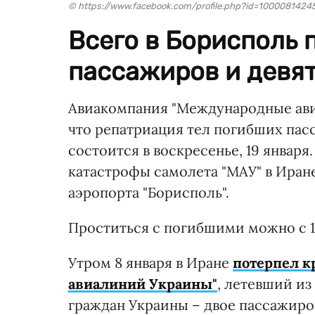
© https://www.facebook.com/profile.php?id=1000081424
Всего в Борисполь п
пассажиров и девят
Авиакомпания "Международные ави
что репатриация тел погибших пас
состоится в воскресенье, 19 январ
катастрофы самолета "МАУ" в Иран
аэропорта "Борисполь".
Проститься с погибшими можно с 13:
Утром 8 января в Иране
потерпел к
авиалиний Украины"
, летевший из
граждан Украины – двое пассажиро