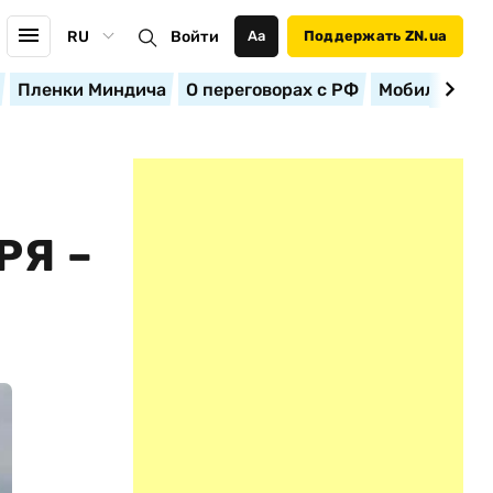
RU
Войти
Аа
Поддержать ZN.ua
Пленки Миндича
О переговорах с РФ
Мобилизация
РЯ –