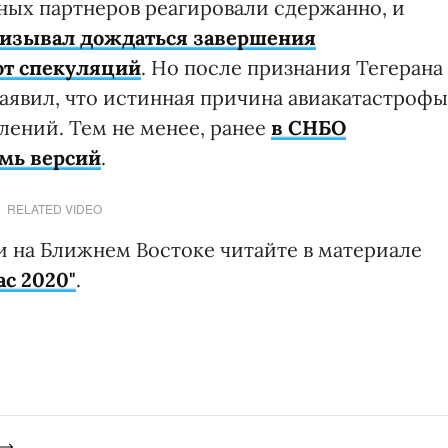
дных партнеров реагировали сдержанно, и
ризывал дождаться завершения
от спекуляций
. Но после признания Тегерана
аявил, что истинная причина авиакатастрофы
влений. Тем не менее, ранее
в СНБО
емь версий
.
RELATED VIDEO
и на Ближнем Востоке читайте в материале
с 2020"
.