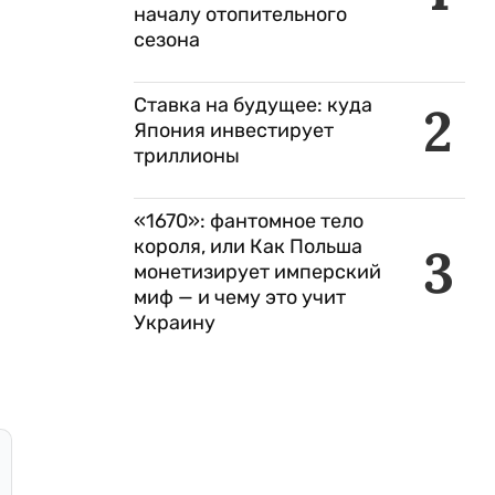
началу отопительного
сезона
Ставка на будущее: куда
2
Япония инвестирует
триллионы
«1670»: фантомное тело
короля, или Как Польша
3
монетизирует имперский
миф — и чему это учит
Украину