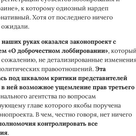
аине», к которому одиозный нардеп
нативный. Хотя от последнего ничего
е ожидали.
наших руках оказался
законопроект
с
м «О доброчестном лоббировании»
, которы
к сожалению, не детализированные изменени
политических правоотношений.
Эта
лась под шквалом критики представителей
 в ней
возможное
ущемление прав третьего
нального агентства по вопросам
вующему главе которого якобы поручена
нопроекта. В чем, честно говоря, нет ничего
полномочия
контролировать все
ния
.