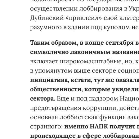
осуществлении лоббирования в Укр
Дубинский «приклеил» свой альтер
разумного в здании под куполом н
Таким образом, в конце сентября
в
символично
лаконичным название
включает широкомасштабные, но, 
в упомянутом выше секторе социо
инициатива, кстати, тут же оказа
общественности, которые увидели
сектора.
Еще и под надзором Нацио
предотвращения коррупции, дейст
основная лоббистская функция зако
странного:
именно
НАПК
получит
происходящее в сфере лоббирова