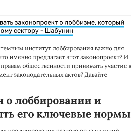
овать законопроект о лоббизме, который
ому сектору - Шабунин
стемным институт лоббирования важно для
что именно предлагает этот законопроект? И
о правам общественности принимать участие 
мент законодательных актов? Давайте
н о
лоббировании
и
ть его ключевые нормы
ля урегулирования разного рода влияний,