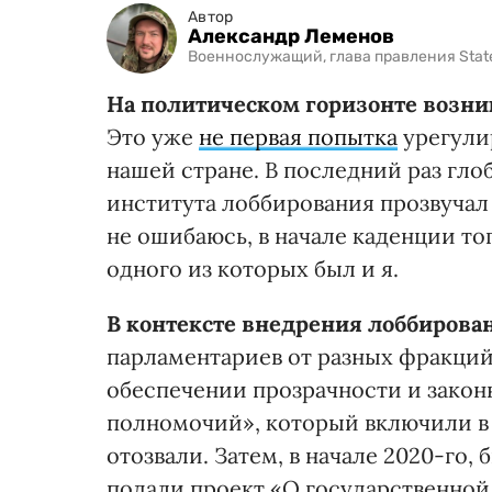
Автор
Александр Леменов
Военнослужащий, глава правления Stat
На политическом горизонте возни
Это уже
не первая попытка
урегули
нашей стране. В последний раз гло
института лоббирования прозвучал
не ошибаюсь, в начале каденции то
одного из которых был и я.
В контексте
внедрения
лоббирова
парламентариев от разных фракций
обеспечении прозрачности и закон
полномочий», который включили в по
отозвали. Затем, в начале 2020-г
подали проект «О государственной