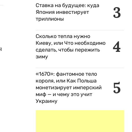
Ставка на будущее: куда
3
Япония инвестирует
триллионы
Сколько тепла нужно
4
Киеву, или Что необходимо
я
сделать, чтобы пережить
зиму
«1670»: фантомное тело
короля, или Как Польша
5
монетизирует имперский
миф — и чему это учит
Украину