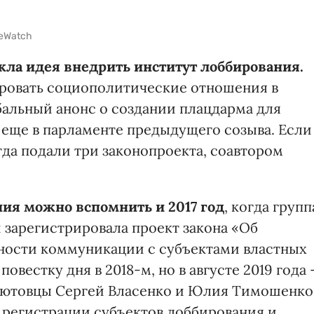
eWatch
кла идея внедрить институт лоббирования.
ровать социополитические отношения в
бальный анонс о создании плацдарма для
 еще в парламенте предыдущего созыва. Если
гда подали три законопроекта, соавтором
ния можно вспомнить и 2017
год
, когда групп
 зарегистрировала проект закона «Об
ности коммуникации с субъектами властных
вестку дня в 2018-м, но в августе 2019 года
о, бютовцы Сергей Власенко и Юлия Тимошенко
 регистрации субъектов лоббирования и