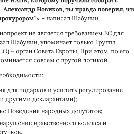
аве НАПК, которому поручили собирать
 Александр Новиков, ты правда поверил, чт
 прокурором
?» – написал Шабунин.
онопроект не является требованием ЕС для
азал Шабунин, упоминает только Группа
O) – орган Совета Европы. При этом, по его
поминается совсем с другой логикой.
необходимости:
я для подарков и усилить регулирование
(и другими декларантами);
с Поведения народных депутатов;
а нарушение нравственного кодекса и
тупков.