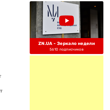
е
ZN.UA - Зеркало недели
5610 подписчиков
т
т