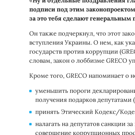
«
Ну и отдельные поздравления гл
подписи под этим законопроектом.
за это тебя сделают генеральным
Он также подчеркнул, что этот зак
вступления Украины. О нем, как ук
государств против коррупции (GREC
словам, закон о лоббизме GRECO у
Кроме того, GRECO напоминает о 
уменьшить пороги декларировани
получения подарков депутатами 
принять Этический Кодекс/Кодек
налагать на депутатов санкции з
совершение коррупционных прос