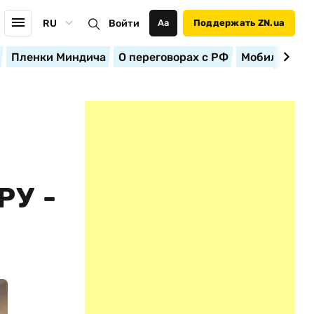
RU
Войти
Аа
Поддержать ZN.ua
Пленки Миндича
О переговорах с РФ
Мобилизация
Й
У -