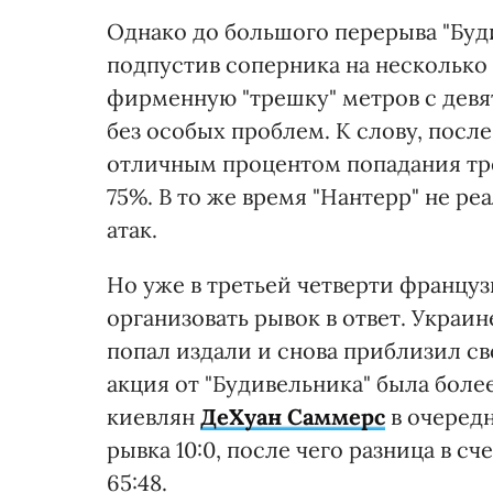
Однако до большого перерыва "Буд
подпустив соперника на несколько 
фирменную "трешку" метров с девят
без особых проблем. К слову, посл
отличным процентом попадания тре
75%. В то же время "Нантерр" не ре
атак.
Но уже в третьей четверти францу
организовать рывок в ответ. Украи
попал издали и снова приблизил св
акция от "Будивельника" была бол
киевлян
ДеХуан Саммерс
в очередн
рывка 10:0, после чего разница в сч
65:48.