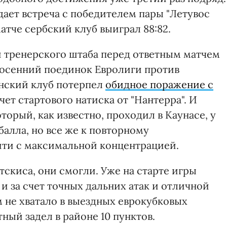
ает встреча с победителем пары "Летувос
матче сербский клуб выиграл 88:82.
и тренерского штаба перед ответным матчем
л осенний поединок Евролиги против
инский клуб потерпел
обидное поражение с
чет стартового натиска от "Нантерра". И
торый, как известно, проходил в Каунасе, у
балла, но все же к повторному
ти с максимальной концентрацией.
тскиса, они смогли. Уже на старте игры
и за счет точных дальних атак и отличной
м не хватало в выездных еврокубковых
ный задел в районе 10 пунктов.