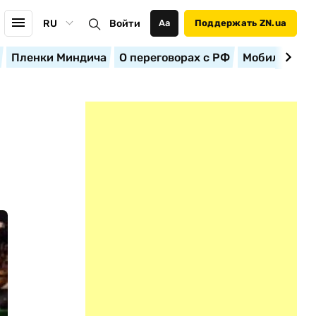
RU
Войти
Аа
Поддержать ZN.ua
Пленки Миндича
О переговорах с РФ
Мобилизация