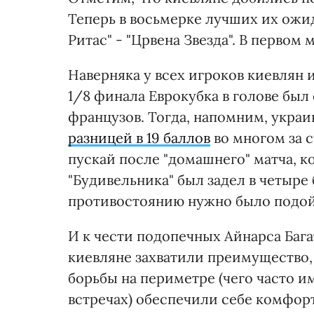
Теперь в восьмерке лучших их ожид
Ритас" - "Црвена Звезда". В первом 
Наверняка у всех игроков киевлян 
1/8 финала Еврокубка в голове бы
французов. Тогда, напомним, укра
разницей в 19 баллов
во многом за с
пускай после "домашнего" матча, ко
"Будивельника" был задел в четыре 
противостоянию нужно было подой
И к чести подопечных Айнарса Бага
киевляне захватили преимущество, 
борьбы на периметре (чего часто и
встречах) обеспечили себе комфорт