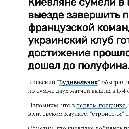
Киевляне сумели в 
выезде завершить 
французской команд
украинский клуб го
достижение прошлог
дошел до полуфина
Киевский "
Будивельник
" обыграл 
по сумме двух матчей вышли в 1/4
Напомним, что в
первом поединке
,
в литовском Каунасе, "строители" п
Отметим, что киевляне добились п