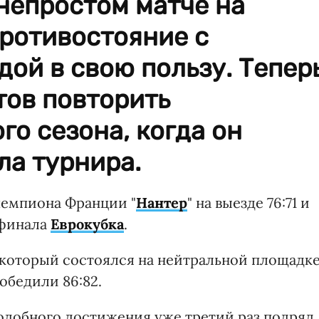
непростом матче на
противостояние с
ой в свою пользу. Тепер
тов повторить
о сезона, когда он
ла турнира.
чемпиона Франции "
Нантер
" на выезде 76:71 и
 финала
Еврокубка
.
 который состоялся на нейтральной площадк
обедили 86:82.
одобного достижения уже третий раз подряд.