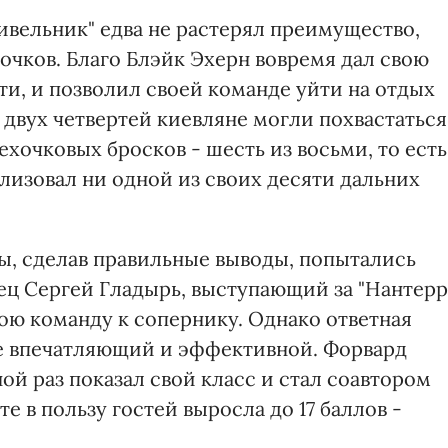
ивельник" едва не растерял преимущество,
очков. Благо Блэйк Эхерн вовремя дал свою
и, и позволил своей команде уйти на отдых
е двух четвертей киевляне могли похвастаться
хочковых бросков - шесть из восьми, то есть
ализовал ни одной из своих десяти дальних
зы, сделав правильные выводы, попытались
нец Сергей Гладырь, выступающий за "Нантерр"
ою команду к сопернику. Однако ответная
ее впечатляющий и эффективной. Форвард
ой раз показал свой класс и стал соавтором
ете в пользу гостей выросла до 17 баллов -