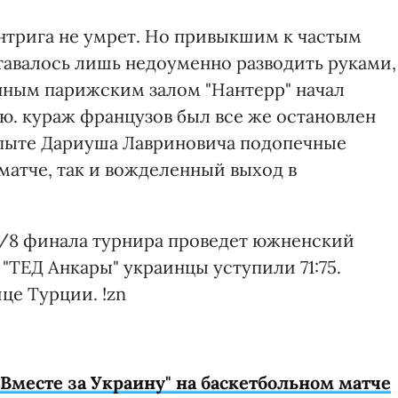
интрига не умрет. Но привыкшим к частым
авалось лишь недоуменно разводить руками,
нным парижским залом "Нантерр" начал
ью. кураж французов был все же остановлен
 опыте Дариуша Лавриновича подопечные
матче, так и вожделенный выход в
 1/8 финала турнира проведет южненский
 "ТЕД Анкары" украинцы уступили 71:75.
це Турции. !zn
Вместе за Украину" на баскетбольном матче