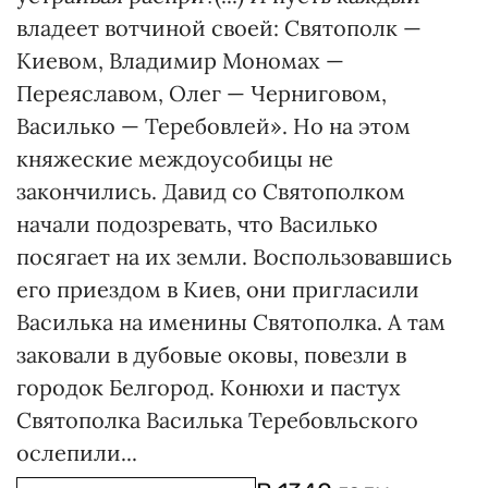
владеет вотчиной своей: Святополк —
Киевом, Владимир Мономах —
Переяславом, Олег — Черниговом,
Василько — Теребовлей». Но на этом
княжеские междоусобицы не
закончились. Давид со Святополком
начали подозревать, что Василько
посягает на их земли. Воспользовавшись
его приездом в Киев, они пригласили
Василька на именины Святополка. А там
заковали в дубовые оковы, повезли в
городок Белгород. Конюхи и пастух
Святополка Василька Теребовльского
ослепили...