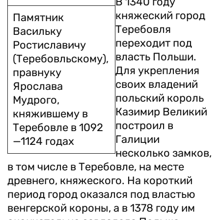
В 1340 году
княжеский город
Памятник
Теребовля
Васильку
переходит под
Ростиславичу
власть Польши.
(Теребовльскому),
Для укрепления
правнуку
своих владений
Ярослава
польский король
Мудрого,
Казимир Великий
княжившему в
построил в
Теребовле в 1092
Галиции
—1124 годах
несколько замков,
в том числе в Теребовле, на месте
древнего, княжеского. На короткий
период город оказался под властью
венгерской короны, а в 1378 году им