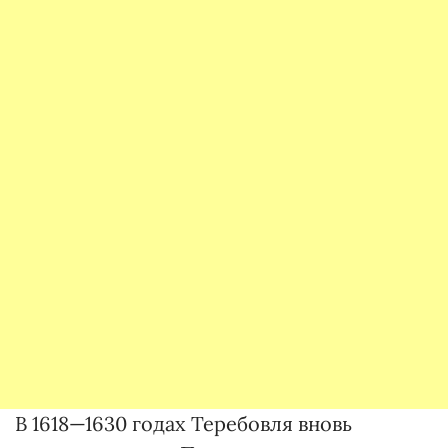
В 1618—1630 годах Тере­бовля вновь