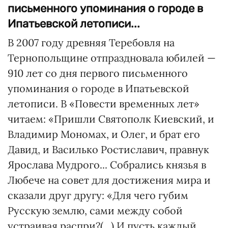
письменного упоминания о городе в
Ипатьевской летописи...
В 2007 году древняя Тере­бов­ля на
Тернопольщине отпразд­новала юбилей —
910 лет со дня первого письменного
упоминания о городе в Ипатьевской
летописи. В «Повести временных лет»
читаем: «Пришли Святополк Киевский, и
Владимир Моно­мах, и Олег, и брат его
Давид, и Василько Ростиславич, правнук
Ярослава Мудрого... Собрались князья в
Любече на совет для достижения мира и
сказали друг другу: «Для чего губим
Русскую землю, сами между собой
устраивая распри?(...) И пусть каждый