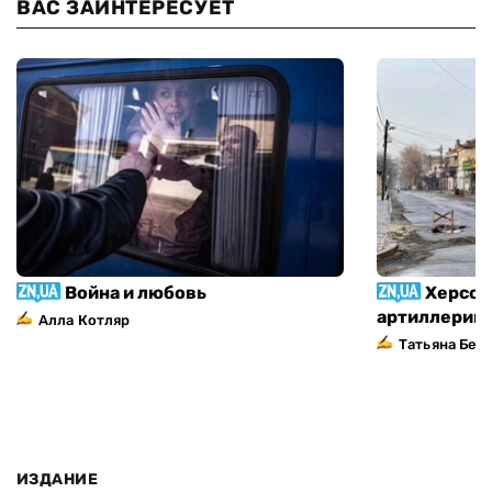
ВАС ЗАИНТЕРЕСУЕТ
Война и любовь
Херсон
артиллерий
Алла Котляр
Татьяна Без
ИЗДАНИЕ