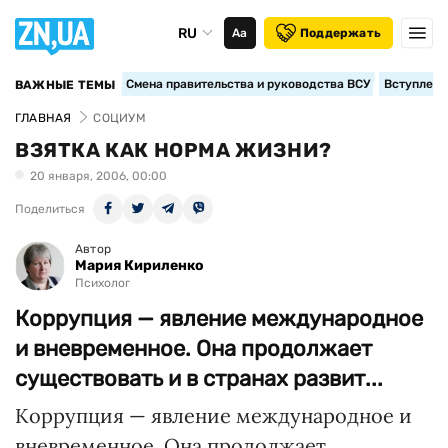
RU
Аа
Поддержать
Смена правительства и руководства ВСУ
Вступление
ВАЖНЫЕ ТЕМЫ
ГЛАВНАЯ
СОЦИУМ
ВЗЯТКА КАК НОРМА ЖИЗНИ?
20 января, 2006, 00:00
Поделиться
Автор
Мария Кириленко
Психолог
Коррупция — явление международное
и вневременное. Она продолжает
существовать и в странах развит...
Коррупция — явление международное и
вневременное. Она продолжает