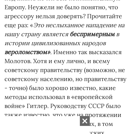
Европу. Неужели не было понятно, что
агрессору нельзя доверять? Прочитайте
еще раз: «
Это неслыханное нападение на
нашу страну является
беспримерным
в
истории цивилизованных народов
вероломством»
. Именно так высказался
Молотов. Хотя и ему лично, и всему
советскому правительству (возможно, не
советскому населению, но правительству
- точно) было хорошо известно, какие
методы использовал в «европейской
войне» Гитлер. Руководству СССР было
также известно, что уже на протяжении
нескольких месяцев из разных, в том
числе самых надежных советских