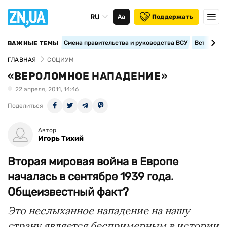
RU
Аа
Поддержать
Смена правительства и руководства ВСУ
Вступление
ВАЖНЫЕ ТЕМЫ
ГЛАВНАЯ
СОЦИУМ
«ВЕРОЛОМНОЕ НАПАДЕНИЕ»
22 апреля, 2011, 14:46
Поделиться
Автор
Игорь Тихий
Вторая мировая война в Европе
началась в сентябре 1939 года.
Общеизвестный факт?
Это неслыханное нападение на нашу
страну является беспримерным в истории