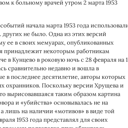
вом к больному врачей утром 2 марта 1953
событий начала марта 1953 года использовал
. других не было. Одна из этих версий
у ее в своих мемуарах, опубликованных
орая принадлежит некоторым работникам
е в Кунцево в роковую ночь с 28 февраля на 1
ась сравнительно недавно и вошла в
е в последнее десятилетие, авторы которых
ых охранников. Поскольку версии Хрущева и
 то вырисовавшаяся таким образом картина
овора и «убийства» основывалась не на
а лишь на наличии «мотивов» в виде той
враля 1953 года представлял для своих