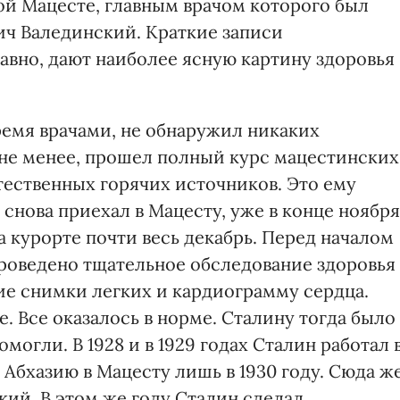
ой Мацесте, главным врачом которого был
ч Валединский. Краткие записи
авно, дают наиболее ясную картину здоровья
емя врачами, не обнаружил никаких
 не менее, прошел полный курс мацестинских
тественных горячих источников. Это ему
 снова приехал в Мацесту, уже в конце ноября
а курорте почти весь декабрь. Перед началом
роведено тщательное обследование здоровья
ие снимки легких и кардиограмму сердца.
. Все оказалось в норме. Сталину тогда было
могли. В 1928 и в 1929 годах Сталин работал 
 Абхазию в Мацесту лишь в 1930 году. Сюда ж
ий. В этом же году Сталин сделал