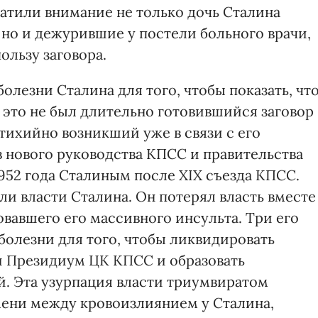
ратили внимание не только дочь Сталина
 но и дежурившие у постели больного врачи,
ользу заговора.
болезни Сталина для того, чтобы показать, чт
о это не был длительно готовившийся заговор
стихийно возникший уже в связи с его
в нового руководства КПСС и правительства
952 года Сталиным после XIX съезда КПСС.
и власти Сталина. Он потерял власть вместе
вавшего его массивного инсульта. Три его
болезни для того, чтобы ликвидировать
 Президиум ЦК КПСС и образовать
й. Эта узурпация власти триумвиратом
мени между кровоизлиянием у Сталина,