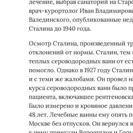
лечение, выбрав санаторий на Стар
врач-курортолог Иван Владимирови
Валединского, опубликованные нед
Сталина до 1940 года.
Осмотр Сталина, произведенный тр
отклонений от нормы. Сталин, тем
теплых сероводородных ванн от ес
помогло. Однако в 1927 году Сталин
и с теми же жалобами. Он провел н
курса сероводородных ванн было п
пациента, включавшее рентгеновск
Было измерено и кровяное давление
48 лет. Лечебные ванны ему опять по
Москве без отпусков. Он вернулся в
к нему приехали Ворошилов и Горьк