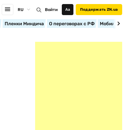
RU
Войти
Аа
Поддержать ZN.ua
Пленки Миндича
О переговорах с РФ
Мобилизация