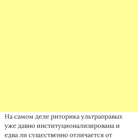
На самом деле риторика ультраправых
уже давно институционализирована и
едва ли существенно отличается от