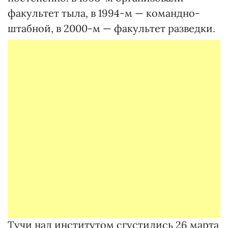
факультет тыла, в 1994-м — командно-
штабной, в 2000-м — факультет разведки.
Тучи над институтом сгустились 26 марта