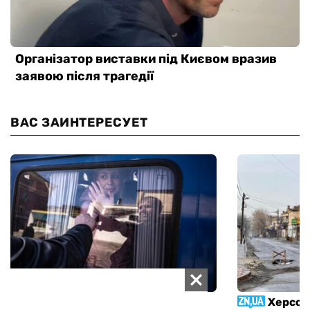
ВАС ЗАИНТЕРЕСУЕТ
Война и любовь
Херсон