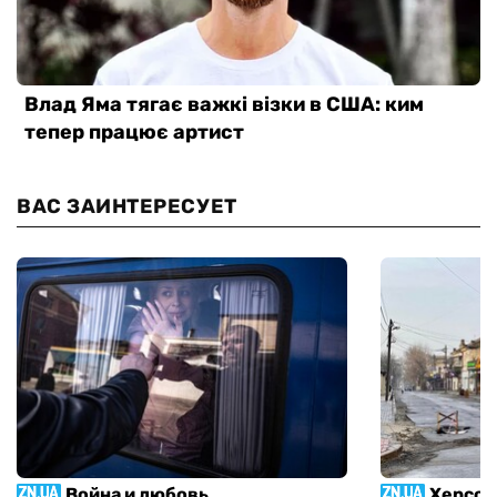
ВАС ЗАИНТЕРЕСУЕТ
Война и любовь
Херсон