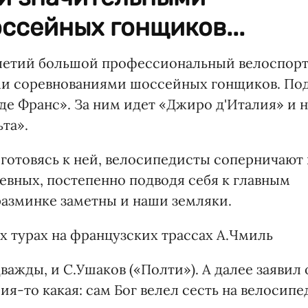
ссейных гонщиков...
летий большой профессиональный велоспор
и соревнованиями шоссейных гонщиков. По
де Франс». За ним идет «Джиро д'Италия» и 
та».
, готовясь к ней, велосипедисты соперничают 
евных, постепенно подводя себя к главным
разминке заметны и наши земляки.
 турах на французских трассах А.Чмиль
важды, и С.Ушаков («Полти»). А далее заявил 
я-то какая: сам Бог велел сесть на велосипе