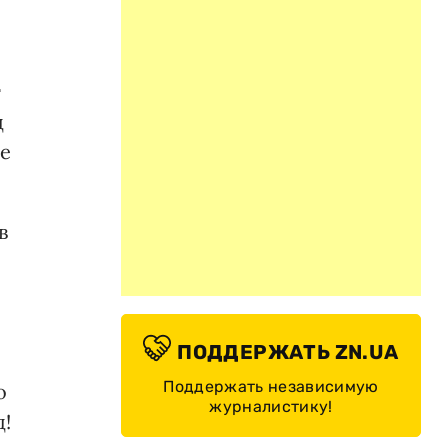
т
д
не
в
ПОДДЕРЖАТЬ ZN.UA
Поддержать независимую
о
журналистику!
д!