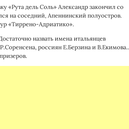
у «Рута дель Соль» Александр закончил со
лся на соседний, Апеннинский полуостров.
тур «Тиррено-Адриатико».
Достаточно назвать имена итальянцев
Р.Соренсена, россиян Е.Берзина и В.Екимова..
 призеров.