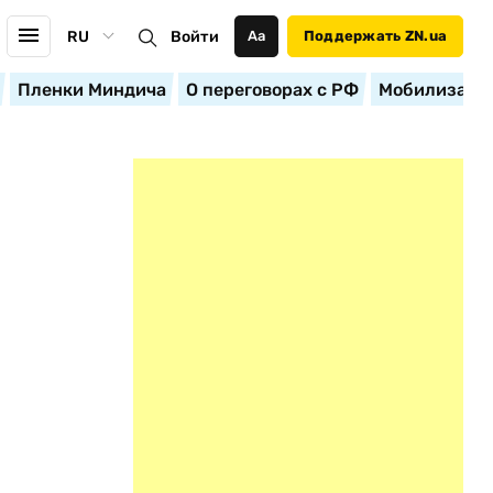
RU
Войти
Аа
Поддержать ZN.ua
Пленки Миндича
О переговорах с РФ
Мобилизация