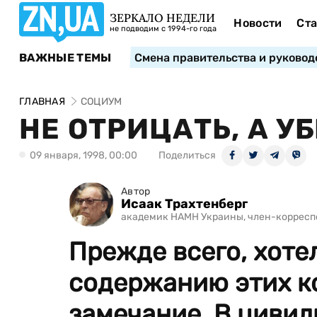
ЗЕРКАЛО НЕДЕЛИ
Новости
Ста
не подводим с 1994-го года
ВАЖНЫЕ ТЕМЫ
Смена правительства и руковод
ГЛАВНАЯ
СОЦИУМ
НЕ ОТРИЦАТЬ, А У
09 января, 1998, 00:00
Поделиться
Автор
Исаак Трахтенберг
академик НАМН Украины, член-корресп
Прежде всего, хоте
содержанию этих 
замечание. В цивили