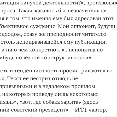
митация кипучей деятельности?», произвольн
проса. Такая, казалось бы, незначительная
я в том, что именно ему был адресован этот
 объективное суждение. Мой оппонент, будучи 
одходом, сразу же преподносит читателю
 столь непонравившейся ему публикации.
 и ни о чем конкретно», «…непонятна по
ибудь полезной конструктивности».
сть и тенденциозность просматриваются во
и. Текст ее пестрит отнюдь не
 привычными и в недалеком прошлом
из которых приведу лишь некоторые:
язнь», «вот, где собака зарыта» (здесь
ний советский президент». -
И.Т.
), «автор,