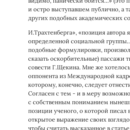
видимо, панически боится…» (это п
и остро выступавшем публично, а т
других подобных академических с
И.Трахтенберга», «позиция автора 
определенной социальной группы…»
подобные формулировки, произволь
сказать оскорбительные) пассажи т
совести Г.Щекина. Мне же хотелось
оппонента из Международной кадро
которому, конечно, следует отнес
Согласен с тем - и в меру возможн
с собственным пониманием нынешн
позиции ученого, о которой писал в
открытое выражение своих взглядов.
чтобы считать высказанное в статье