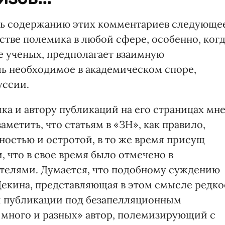
ать содержанию этих комментариев следующе
стве полемика в любой сфере, особенно, ког
е ученых, предполагает взаимную
оль необходимое в академическом споре,
уссии.
ка и автору публикаций на его страницах мн
метить, что статьям в «ЗН», как правило,
остью и остротой, в то же время присущ
 что в свое время было отмечено в
телями. Думается, что подобному суждению
Щекина, представляющая в этом смысле редко
й публикации под безапелляционным
 много и разных» автор, полемизирующий с