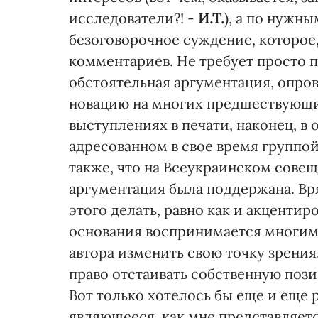
исследователи?! -
И.Т.
), а по нужн
безоговорочное суждение, которое,
комментариев. Не требует просто 
обстоятельная аргументация, опро
новацию на многих предшествующи
выступлениях в печати, наконец, в
адресованном в свое время группо
также, что на Всеукраинском сове
аргументация была поддержана. Вря
этого делать, равно как и акцентиро
основания воспринимается многими
автора изменить свою точку зрения
право отстаивать собственную поз
Вот только хотелось бы еще и еще 
являющееся, как мне представляет