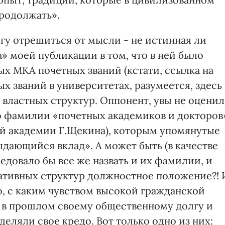
продолжать».
огу отрешиться от мысли - не истинная ли
» моей публикации в том, что в ней было
х МКА почетных званий (кстати, ссылка на
 званий в университетах, разумеется, здесь
 властных структур. Оппонент, увы не оценил
го фамилии «почетных академиков и докторов
той академии Г.Щекина), которым упомянутые
дающийся вклад». А может быть (в качестве
довало бы все же назвать и их фамилии, и
ативных структур должностное положение?! 
о, с каким чувством высокой гражданской
 в прошлом своему общественному долгу и
деляли свое кредо. Вот только одно из них: