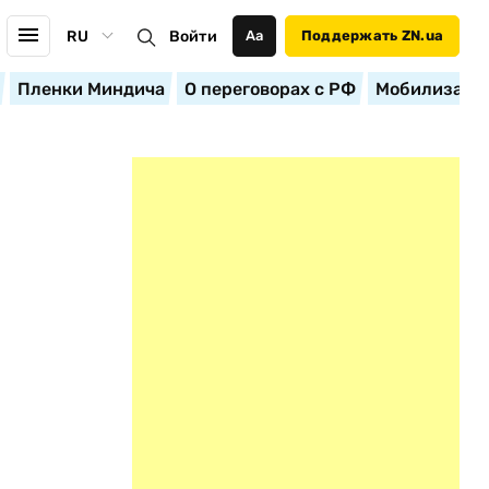
RU
Войти
Аа
Поддержать ZN.ua
Пленки Миндича
О переговорах с РФ
Мобилизация