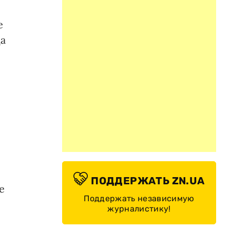
е
да
е
ПОДДЕРЖАТЬ ZN.UA
е
Поддержать независимую
журналистику!