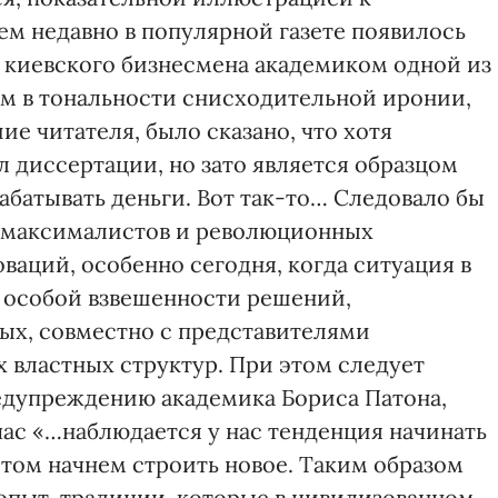
м недавно в популярной газете появилось
 киевского бизнесмена академиком одной из
м в тональности снисходительной иронии,
ие читателя, было сказано, что хотя
 диссертации, но зато является образцом
батывать деньги. Вот так-то… Следовало бы
ь максималистов и революционных
аций, особенно сегодня, когда ситуация в
т особой взвешенности решений,
ых, совместно с представителями
 властных структур. При этом следует
едупреждению академика Бориса Патона,
час «…наблюдается у нас тенденция начинать
потом начнем строить новое. Таким образом
опыт, традиции, которые в цивилизованном