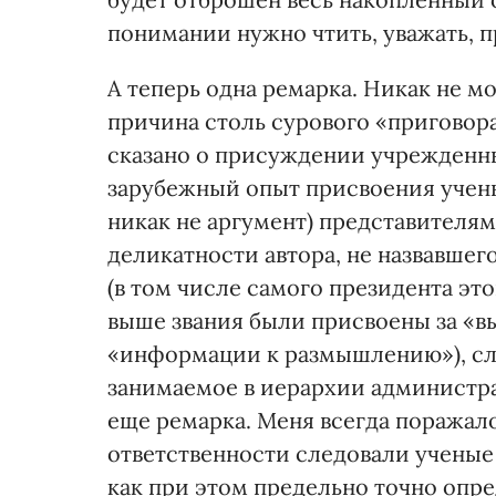
понимании нужно чтить, уважать, 
А теперь одна ремарка. Никак не м
причина столь сурового «приговора
сказано о присуждении учрежденны
зарубежный опыт присвоения ученых
никак не аргумент) представителям
деликатности автора, не назвавше
(в том числе самого президента э
выше звания были присвоены за «вы
«информации к размышлению»), сле
занимаемое в иерархии администр
еще ремарка. Меня всегда поражал
ответственности следовали ученые
как при этом предельно точно опре