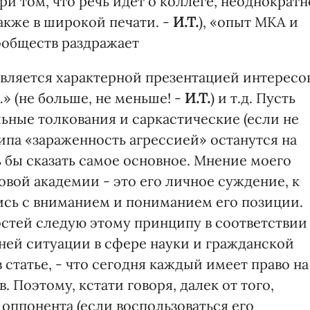
ри том, что речь идет о коллеге, неоднократн
акже в широкой печати. -
И.Т.
), «опыт МКА и
ообществ раздражает
является характерной презентацией интересо
 (не больше, не меньше! -
И.Т.
) и т.д. Пусть
ные толкования и саркастические (если не
ипа «зараженность агрессией» останутся на
 бы сказать самое основное. Мнение моего
вой академии - это его личное суждение, к
тись с вниманием и пониманием его позиции.
остей следую этому принципу в соответствии
ей ситуации в сфере науки и гражданской
 статье, - что сегодня каждый имеет право на
 Поэтому, кстати говоря, далек от того,
 оппонента (если воспользоваться его