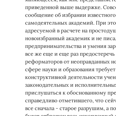
приведенной выше выдержке. Совсе
сообщение об избрании известного
самодеятельных академий. При это
адресуемой в расчете на простодуш
новоизбранный академик и не писал
предпринимательства и умения зара
все же еще и еще раз предостереч
реформаторов от неоправданных нов
сфере науки и образования требуе
конструктивной деятельности учен
законодательных и исполнительных
прислушаться к обоснованному пр
справедливо отметившего, что сей
все сначала - старое разрушим, а 
будет отброшен весь накопленный 