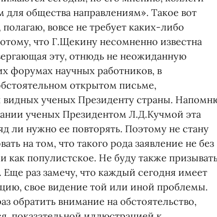
ым для общества направлениям». Такое вот
 полагаю, вовсе не требует каких-либо
потому, что Г.Щекину несомненно известна
вергающая эту, отнюдь не неожиданную
х форумах научных работников, в
 обстоятельном открытом письме,
й видных ученых Президенту страны. Напомн
щании ученых Президентом Л.Д.Кучмой эта
д ли нужно ее повторять. Поэтому не стану
вать на том, что такого рода заявление не без
 как популистское. Не буду также призыват
. Еще раз замечу, что каждый сегодня имеет
ицию, свое видение той или иной проблемы.
раз обратить внимание на обстоятельство,
ся, показательной иллюстрацией к