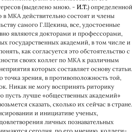
ересов (выделено мною. -
И.Т.
) определенно
о в МКА действительно состоят и члены
льству самого Г.Щекина, все, удостоенные
вно являются докторами и профессорами,
х государственных академий, в том числе и
онять, как согласуется это обстоятельство с
ности своих коллег по МКА к различным
неприятия которых составляет основу статьи
го точка зрения, в противоположность той,
ок. Никак не могу воспринять риторику
что пусть лучше «общественных академий»
возьмется сказать, сколько их сейчас в стране
ансировании и инициативе ученых,
удовлетворения личных познавательных
анимаются сегодня, по его мнению, коллеги-