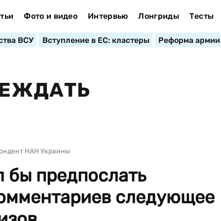
тьи
Фото и видео
Интервью
Лонгриды
Тесты
ства ВСУ
Вступление в ЕС: кластеры
Реформа армии
БЕЖДАТЬ
ондент НАН Украины
л бы предпослать
комментариев следующее
зов...