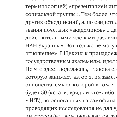
терминологией) «презентацией инт
социальной группы». Тем более, чт
других объединений, а, по свидете
звания почетных «академиков»… да
действительными членами различны
НАН Украины». Вот только не могу п
отношением Г.Щекина к принадлеж
государственным академиям, идея 
Но что здесь поделаешь, - такова е
которую занимает автор этих замет
оппонента, смысл которой в том, 
будет 50 (кстати, вряд ли кто-либо 
-
И.Т.
), но основанных на самофин
проводящих исследования не для 
интересов (вот чем, оказывается, з